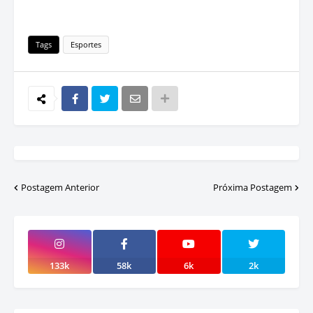
Tags
Esportes
Postagem Anterior
Próxima Postagem
133k
58k
6k
2k