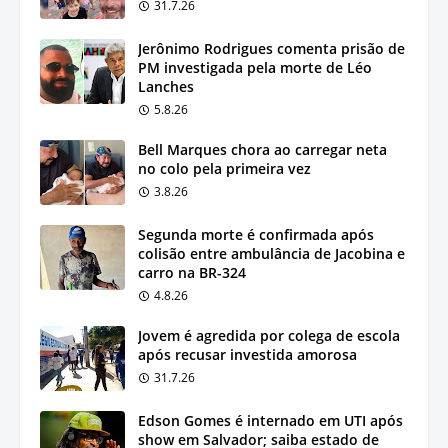
31.7.26
Jerônimo Rodrigues comenta prisão de
PM investigada pela morte de Léo
Lanches
5.8.26
Bell Marques chora ao carregar neta
no colo pela primeira vez
3.8.26
Segunda morte é confirmada após
colisão entre ambulância de Jacobina e
carro na BR-324
4.8.26
Jovem é agredida por colega de escola
após recusar investida amorosa
31.7.26
Edson Gomes é internado em UTI após
show em Salvador; saiba estado de