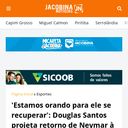
Capim Grosso
Miguel Calmon
Piritiba
Serrolândia
M
Página inicial
Esportes
'Estamos orando para ele se
recuperar': Douglas Santos
projeta retorno de Neymar à