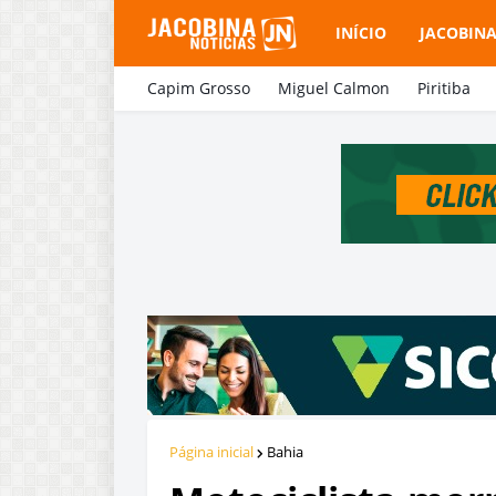
INÍCIO
JACOBIN
Capim Grosso
Miguel Calmon
Piritiba
Página inicial
Bahia