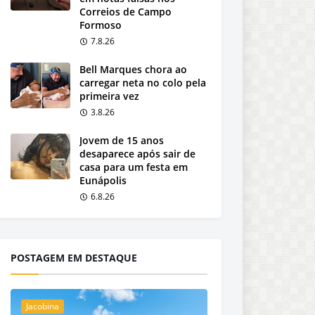
Correios de Campo
Formoso
7.8.26
Bell Marques chora ao
carregar neta no colo pela
primeira vez
3.8.26
Jovem de 15 anos
desaparece após sair de
casa para um festa em
Eunápolis
6.8.26
POSTAGEM EM DESTAQUE
Jacobina