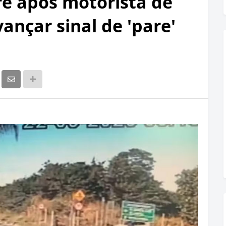
re após motorista de
ançar sinal de 'pare'