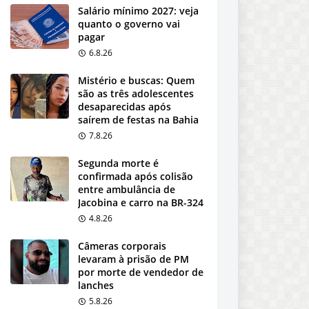
Salário mínimo 2027: veja
quanto o governo vai
pagar
6.8.26
Mistério e buscas: Quem
são as três adolescentes
desaparecidas após
saírem de festas na Bahia
7.8.26
Segunda morte é
confirmada após colisão
entre ambulância de
Jacobina e carro na BR-324
4.8.26
Câmeras corporais
levaram à prisão de PM
por morte de vendedor de
lanches
5.8.26