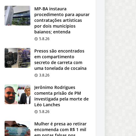
MP-BA instaura
procedimento para apurar
contratações artísticas
por dois municípios
baianos; entenda
5.8.26
Presos são encontrados
em compartimento
secreto de carreta com
uma tonelada de cocaína
3.8.26
Jerônimo Rodrigues
comenta prisão de PM
investigada pela morte de
Léo Lanches
5.8.26
Mulher é presa ao retirar
encomenda com R$ 1 mil
em notas falsas nos