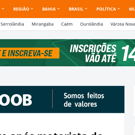
A
REGIÃO
BAHIA
BRASIL
POLÍTICA
M
Serrolândia
Mirangaba
Caém
Ourolândia
Várzea Nov