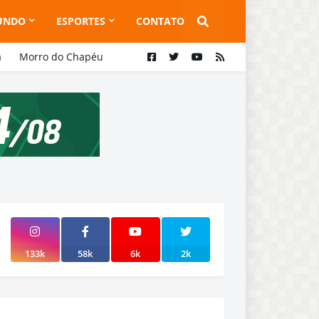
UNDO
ESPORTES
CONTATO
a
Morro do Chapéu
133k
58k
6k
2k