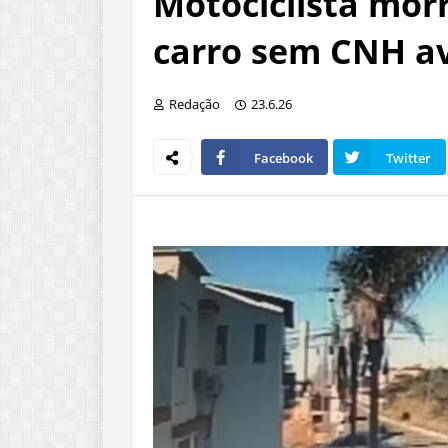
Motociclista mor
carro sem CNH av
Redação
23.6.26
Facebook
Twitter