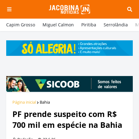
Capim Grosso
Miguel Calmon
Piritiba
Serrolândia
M
Página inicial
Bahia
PF prende suspeito com R$
700 mil em espécie na Bahia