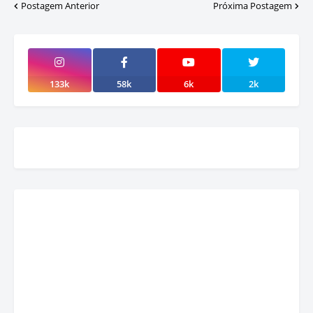
Postagem Anterior
Próxima Postagem
133k
58k
6k
2k