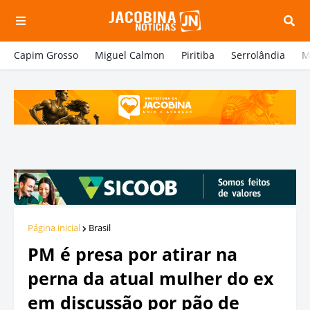
Capim Grosso
Miguel Calmon
Piritiba
Serrolândia
M
Página inicial
Brasil
PM é presa por atirar na
perna da atual mulher do ex
em discussão por pão de