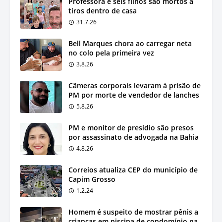
Professora e seis filhos são mortos a
tiros dentro de casa
31.7.26
Bell Marques chora ao carregar neta
no colo pela primeira vez
3.8.26
Câmeras corporais levaram à prisão de
PM por morte de vendedor de lanches
5.8.26
PM e monitor de presídio são presos
por assassinato de advogada na Bahia
4.8.26
Correios atualiza CEP do município de
Capim Grosso
1.2.24
Homem é suspeito de mostrar pênis a
crianças em piscina de condomínio na