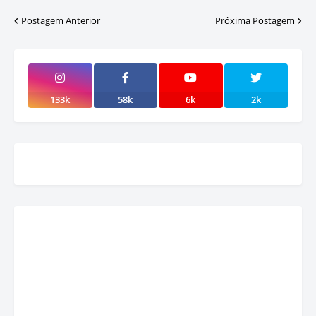
Postagem Anterior
Próxima Postagem
133k
58k
6k
2k