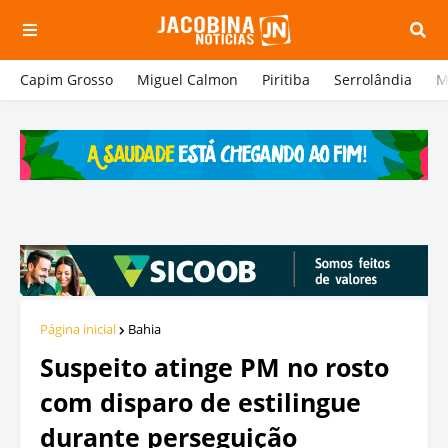
Capim Grosso
Miguel Calmon
Piritiba
Serrolândia
M
Página inicial
Bahia
Suspeito atinge PM no rosto
com disparo de estilingue
durante perseguição