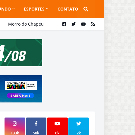
UNDO
ESPORTES
CONTATO
a
Morro do Chapéu
133k
58k
6k
2k