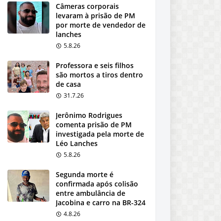
Câmeras corporais
levaram à prisão de PM
por morte de vendedor de
lanches
5.8.26
Professora e seis filhos
são mortos a tiros dentro
de casa
31.7.26
Jerônimo Rodrigues
comenta prisão de PM
investigada pela morte de
Léo Lanches
5.8.26
Segunda morte é
confirmada após colisão
entre ambulância de
Jacobina e carro na BR-324
4.8.26