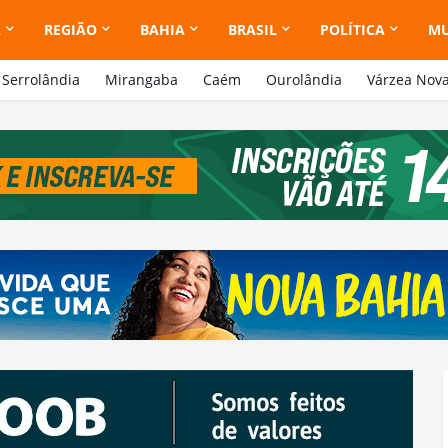
A
REGIÃO
BAHIA
BRASIL
POLÍTICA
M
Serrolândia
Mirangaba
Caém
Ourolândia
Várzea Nov