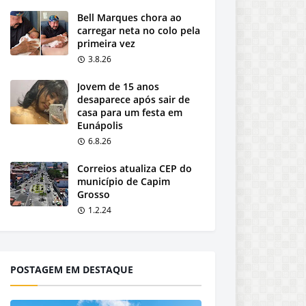
Bell Marques chora ao
carregar neta no colo pela
primeira vez
3.8.26
Jovem de 15 anos
desaparece após sair de
casa para um festa em
Eunápolis
6.8.26
Correios atualiza CEP do
município de Capim
Grosso
1.2.24
POSTAGEM EM DESTAQUE