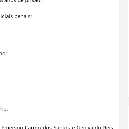
ciais penais:
ho;
nho.
, Emerson Carmo dos Santos e Genivaldo Reis