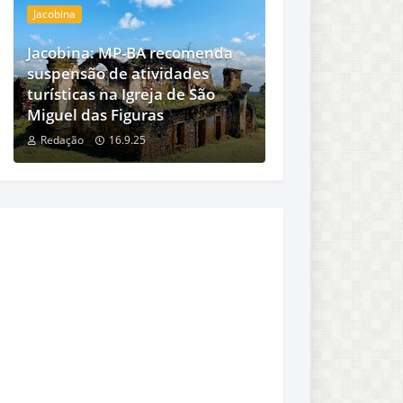
Jacobina
Jacobina: MP-BA recomenda
suspensão de atividades
turísticas na Igreja de São
Miguel das Figuras
Redação
16.9.25