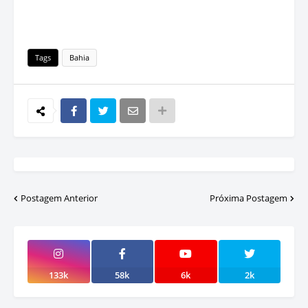
Tags
Bahia
Postagem Anterior
Próxima Postagem
133k
58k
6k
2k