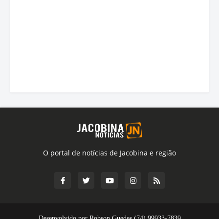
O portal de notícias de Jacobina e região
Desenvolvido por Robson Guedes (74) 99933-7839