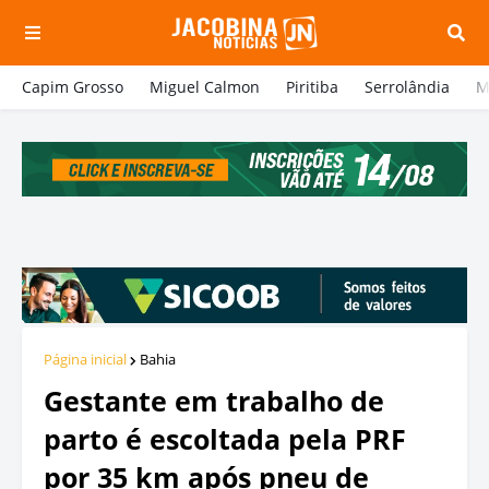
Capim Grosso
Miguel Calmon
Piritiba
Serrolândia
M
Página inicial
Bahia
Gestante em trabalho de
parto é escoltada pela PRF
por 35 km após pneu de