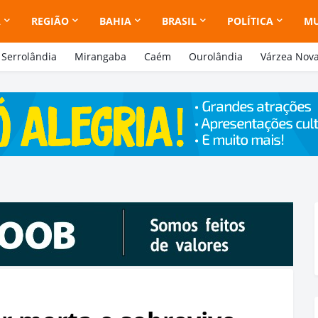
A
REGIÃO
BAHIA
BRASIL
POLÍTICA
M
Serrolândia
Mirangaba
Caém
Ourolândia
Várzea Nov