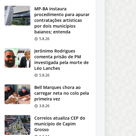
MP-BA instaura
procedimento para apurar
contratações artísticas
por dois municípios
baianos; entenda
5.8.26
Jerônimo Rodrigues
comenta prisão de PM
investigada pela morte de
Léo Lanches
5.8.26
Bell Marques chora ao
carregar neta no colo pela
primeira vez
3.8.26
Correios atualiza CEP do
município de Capim
Grosso