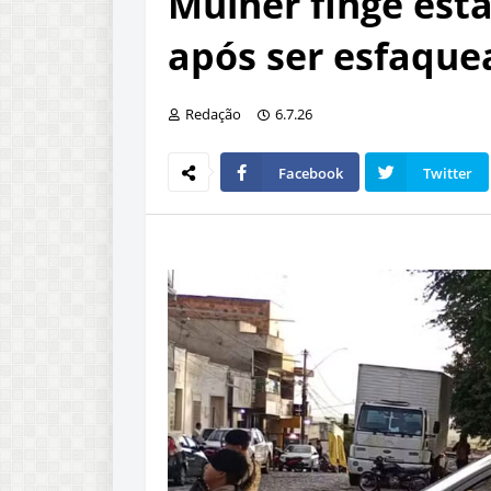
Mulher finge est
após ser esfaque
Redação
6.7.26
Facebook
Twitter