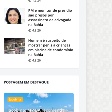
1.2.24
PM e monitor de presídio
são presos por
assassinato de advogada
na Bahia
4.8.26
Homem é suspeito de
mostrar pênis a crianças
em piscina de condomínio
na Bahia
4.8.26
POSTAGEM EM DESTAQUE
Jacobina
Jacobina: MP-BA recomenda