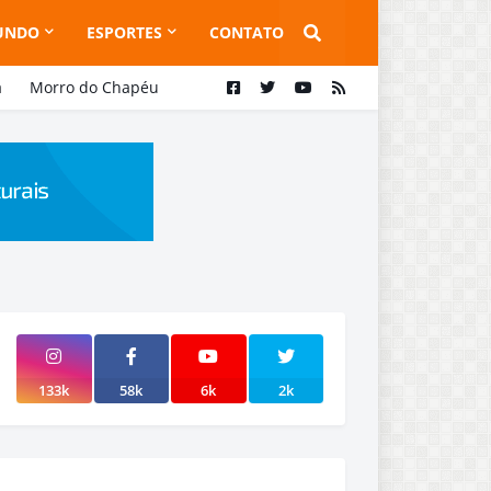
UNDO
ESPORTES
CONTATO
a
Morro do Chapéu
133k
58k
6k
2k