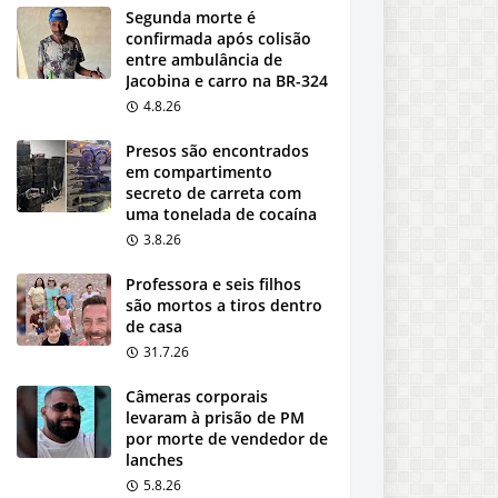
Segunda morte é
confirmada após colisão
entre ambulância de
Jacobina e carro na BR-324
4.8.26
Presos são encontrados
em compartimento
secreto de carreta com
uma tonelada de cocaína
3.8.26
Professora e seis filhos
são mortos a tiros dentro
de casa
31.7.26
Câmeras corporais
levaram à prisão de PM
por morte de vendedor de
lanches
5.8.26