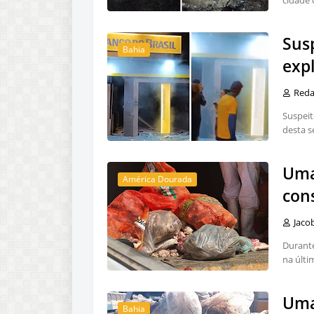
cidade 
Sus
Bahia
exp
Red
Suspeit
desta s
Uma
América Dourada
con
Jaco
Durante
na últi
Uma
Bahia