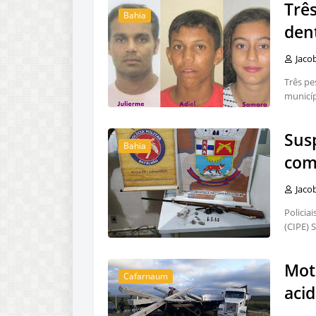
Trê
Bahia
den
Jaco
Três pe
municíp
Sus
Bahia
com
Jaco
Policia
(CIPE) 
Mot
Cafarnaum
aci