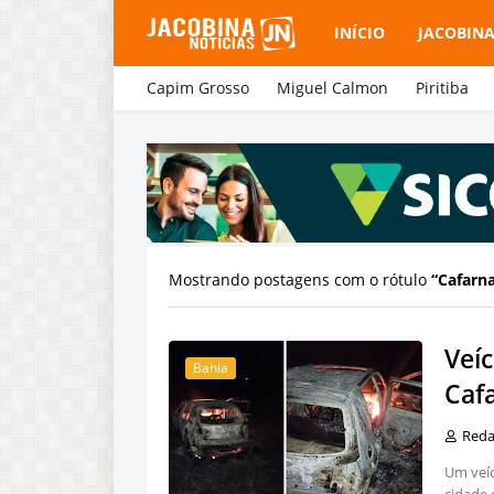
INÍCIO
JACOBIN
Capim Grosso
Miguel Calmon
Piritiba
Mostrando postagens com o rótulo
Cafarn
Veí
Bahia
Caf
Red
Um veíc