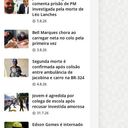
comenta prisão de PM
investigada pela morte de
Léo Lanches
5.8.26
Bell Marques chora ao
carregar neta no colo pela
primeira vez
3.8.26
Segunda morte é
confirmada após colisão
entre ambulância de
Jacobina e carro na BR-324
4.8.26
Jovem é agredida por
colega de escola após
recusar investida amorosa
31.7.26
Edson Gomes é internado