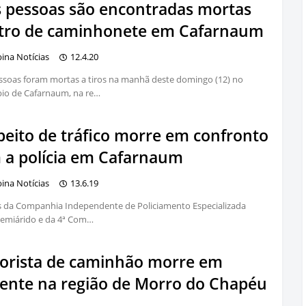
s pessoas são encontradas mortas
tro de caminhonete em Cafarnaum
bina Notícias
12.4.20
ssoas foram mortas a tiros na manhã deste domingo (12) no
io de Cafarnaum, na re…
peito de tráfico morre em confronto
 a polícia em Cafarnaum
bina Notícias
13.6.19
is da Companhia Independente de Policiamento Especializada
Semiárido e da 4ª Com…
orista de caminhão morre em
dente na região de Morro do Chapéu