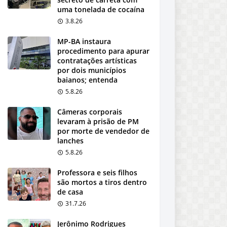
uma tonelada de cocaína
3.8.26
MP-BA instaura
procedimento para apurar
contratações artísticas
por dois municípios
baianos; entenda
5.8.26
Câmeras corporais
levaram à prisão de PM
por morte de vendedor de
lanches
5.8.26
Professora e seis filhos
são mortos a tiros dentro
de casa
31.7.26
Jerônimo Rodrigues