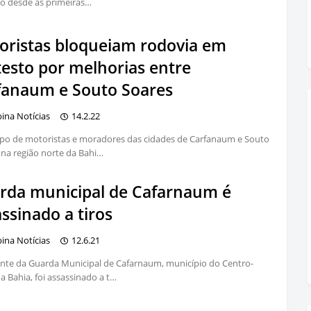
o desde as primeiras…
oristas bloqueiam rodovia em
testo por melhorias entre
fanaum e Souto Soares
bina Notícias
14.2.22
po de motoristas e moradores das cidades de Carfanaum e Souto
 na região norte da Bahi…
rda municipal de Cafarnaum é
ssinado a tiros
bina Notícias
12.6.21
te da Guarda Municipal de Cafarnaum, município do Centro-
a Bahia, foi assassinado a t…