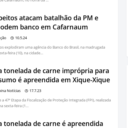
de Cafarnaum, no norte da …
peitos atacam batalhão da PM e
lodem banco em Cafarnaum
ação
10.5.24
os explodiram uma agência do Banco do Brasil, na madrugada
exta-feira (10), na cidade…
 tonelada de carne imprópria para
sumo é apreendida em Xique-Xique
bina Notícias
17.7.23
 a 47ª Etapa da Fiscalização de Proteção Integrada (FPI), realizada
ma sexta-feira (1…
 tonelada de carne é apreendida