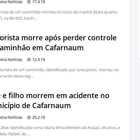
bina Notícias
17.4.19
ista de um caminhão morreu no início da manhã desta quarta-
7), na BA-052, trech…
orista morre após perder controle
caminhão em Cafarnaum
bina Notícias
12.3.19
rista de um caminhão, identificado por Ione Júnior, morreu no
da tarde desta seg…
 e filho morrem em acidente no
icípio de Cafarnaum
bina Notícias
25.2.19
her identificada como Maria Elma Mendes de Araújo, 44 anos, e
dela, Rafael, de …