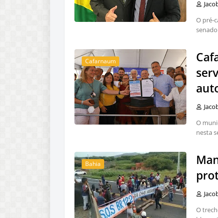
Jaco
O pré-c
senador
Caf
Cafarnaum
ser
auto
Jaco
O munic
nesta se
Man
Bahia
pro
Jaco
O trech