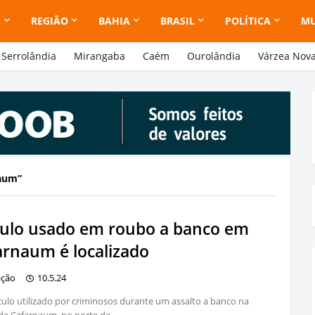
A
REGIÃO
BAHIA
BRASIL
POLÍTICA
M
Serrolândia
Mirangaba
Caém
Ourolândia
Várzea Nov
aum
culo usado em roubo a banco em
arnaum é localizado
ação
10.5.24
ulo utilizado por criminosos durante um assalto a banco na