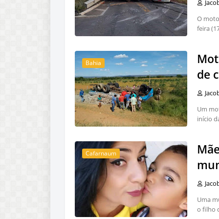
Jaco
O motor
feira (1
Mot
Bahia
de 
Jaco
Um moto
início 
Mãe
Cafarnaum
mun
Jaco
Uma mul
o filho 