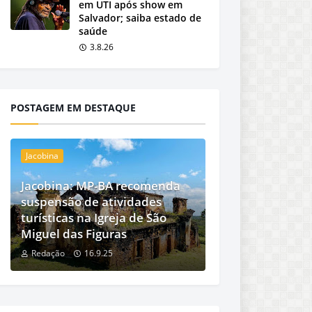
em UTI após show em
Salvador; saiba estado de
saúde
3.8.26
POSTAGEM EM DESTAQUE
Jacobina
Jacobina: MP-BA recomenda
suspensão de atividades
turísticas na Igreja de São
Miguel das Figuras
Redação
16.9.25