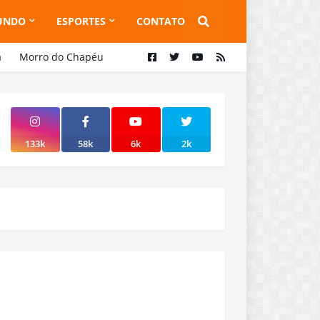
UNDO
ESPORTES
CONTATO
a
Morro do Chapéu
133k
58k
6k
2k