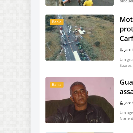
bloquei
Mot
Bahia
pro
Car
Jaco
Um gru
Soares,
Gua
Bahia
assa
Jaco
Um agen
Norte d