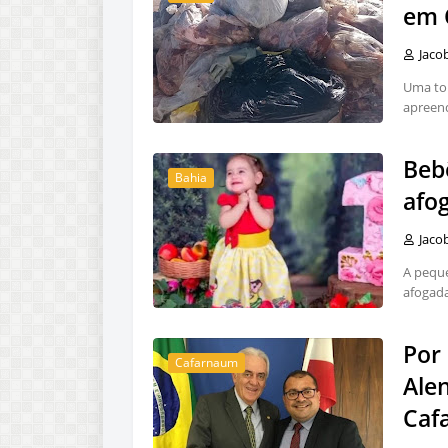
em 
Jaco
Uma ton
apreend
Beb
Bahia
afo
Jaco
A peque
afogada
Por
Cafarnaum
Ale
Caf