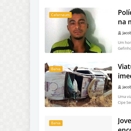
Polí
Cafarnaum
na 
Jaco
Um home
Gefinho
Via
Bahia
ime
Jaco
Uma vi
Cipe Se
Jov
Bahia
enc