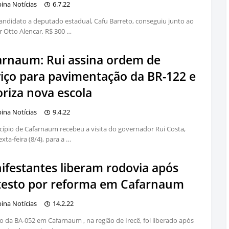
bina Notícias
6.7.22
andidato a deputado estadual, Cafu Barreto, conseguiu junto ao
 Otto Alencar, R$ 300 …
arnaum: Rui assina ordem de
viço para pavimentação da BR-122 e
riza nova escola
bina Notícias
9.4.22
ípio de Cafarnaum recebeu a visita do governador Rui Costa,
xta-feira (8/4), para a …
ifestantes liberam rodovia após
testo por reforma em Cafarnaum
bina Notícias
14.2.22
o da BA-052 em Cafarnaum , na região de Irecê, foi liberado após