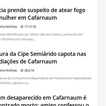
cia prende suspeito de atear fogo
mulher em Cafarnaum
bina Notícias
17.12.18
m identificado por Milton Glei dos Santos, conhecido por
, foi preso por uma equ…
tura da Cipe Semiárido capota nas
diações de Cafarnaum
bina Notícias
28.8.18
atura da Companhia Independente de Policiamento Especializado
miárido, capotou na…
em desaparecido em Cafarnaum é
ontrado morto; amigo confessou o