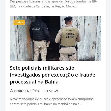
Dez pessoas ficaram feridas após um ônibus tombar na BR-
324, na cidade de Candeias, na Região Metro…
Bahia
Sete policiais militares são
investigados por execução e fraude
processual na Bahia
Jacobina Notícias
17.10.24
Nove mandados de busca e apreensão foram cumpridos
contra sete policiais militares na manhã desta q…