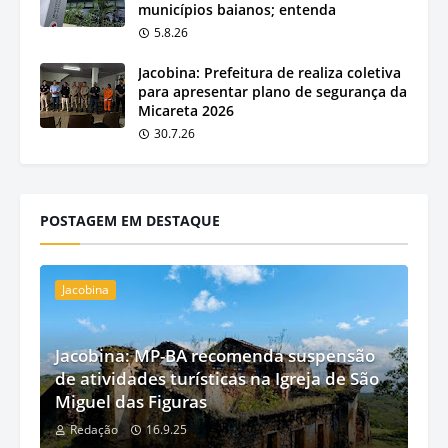
municípios baianos; entenda
5.8.26
Jacobina: Prefeitura de realiza coletiva
para apresentar plano de segurança da
Micareta 2026
30.7.26
POSTAGEM EM DESTAQUE
Jacobina
Jacobina: MP-BA recomenda suspensão
de atividades turísticas na Igreja de São
Miguel das Figuras
Redação
16.9.25