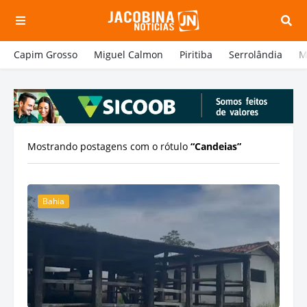
Capim Grosso
Miguel Calmon
Piritiba
Serrolândia
M
Mostrando postagens com o rótulo
Candeias
Bahia