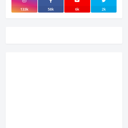
133k
58k
6k
2k