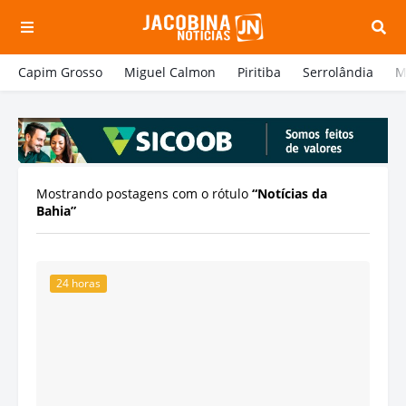
Capim Grosso
Miguel Calmon
Piritiba
Serrolândia
M
Mostrando postagens com o rótulo
Notícias da
Bahia
24 horas