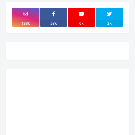
133k
58k
6k
2k