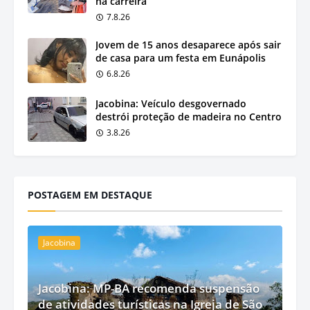
na carreira
7.8.26
Jovem de 15 anos desaparece após sair
de casa para um festa em Eunápolis
6.8.26
Jacobina: Veículo desgovernado
destrói proteção de madeira no Centro
3.8.26
POSTAGEM EM DESTAQUE
Jacobina
Jacobina: MP-BA recomenda suspensão
de atividades turísticas na Igreja de São