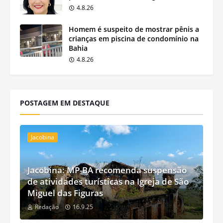
4.8.26
Homem é suspeito de mostrar pênis a
crianças em piscina de condomínio na
Bahia
4.8.26
POSTAGEM EM DESTAQUE
Jacobina
Jacobina: MP-BA recomenda suspensão
de atividades turísticas na Igreja de São
Miguel das Figuras
Redação
16.9.25