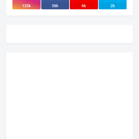
133k
58k
6k
2k