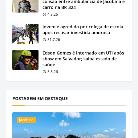
colisão entre ambulância de Jacobina e
carro na BR-324
4.8.26
Jovem é agredida por colega de escola
após recusar investida amorosa
31.7.26
Edson Gomes é internado em UTI após
show em Salvador; saiba estado de
saúde
3.8.26
POSTAGEM EM DESTAQUE
Jacobina