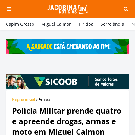
Capim Grosso
Miguel Calmon
Piritiba
Serrolândia
M
Página inicial
Armas
Polícia Militar prende quatro
e apreende drogas, armas e
moto em Miguel Calmon