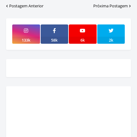
Postagem Anterior
Próxima Postagem
133k
58k
6k
2k