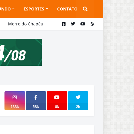
UNDO
ESPORTES
CONTATO
a
Morro do Chapéu
133k
58k
6k
2k