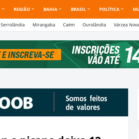
A
REGIÃO
BAHIA
BRASIL
POLÍTICA
M
Serrolândia
Mirangaba
Caém
Ourolândia
Várzea Nov