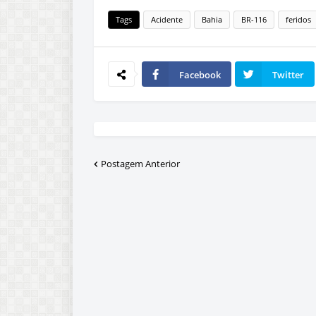
Tags
Acidente
Bahia
BR-116
feridos
Facebook
Twitter
Postagem Anterior