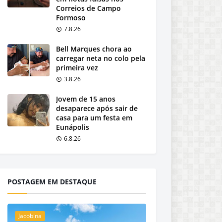
Correios de Campo
Formoso
7.8.26
Bell Marques chora ao
carregar neta no colo pela
primeira vez
3.8.26
Jovem de 15 anos
desaparece após sair de
casa para um festa em
Eunápolis
6.8.26
POSTAGEM EM DESTAQUE
Jacobina