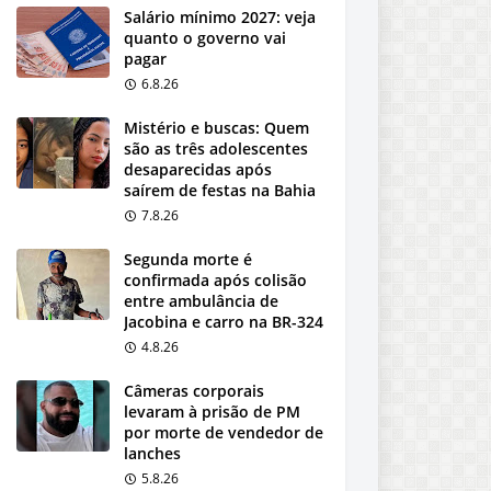
Salário mínimo 2027: veja
quanto o governo vai
pagar
6.8.26
Mistério e buscas: Quem
são as três adolescentes
desaparecidas após
saírem de festas na Bahia
7.8.26
Segunda morte é
confirmada após colisão
entre ambulância de
Jacobina e carro na BR-324
4.8.26
Câmeras corporais
levaram à prisão de PM
por morte de vendedor de
lanches
5.8.26