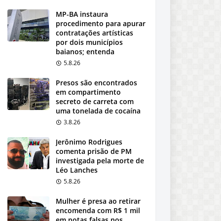
MP-BA instaura
procedimento para apurar
contratações artísticas
por dois municípios
baianos; entenda
5.8.26
Presos são encontrados
em compartimento
secreto de carreta com
uma tonelada de cocaína
3.8.26
Jerônimo Rodrigues
comenta prisão de PM
investigada pela morte de
Léo Lanches
5.8.26
Mulher é presa ao retirar
encomenda com R$ 1 mil
em notas falsas nos