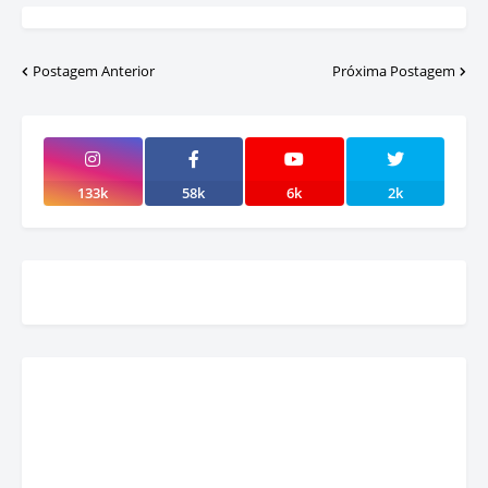
Postagem Anterior
Próxima Postagem
133k
58k
6k
2k