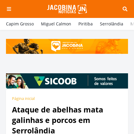
Capim Grosso
Miguel Calmon
Piritiba
Serrolândia
M
Página inicial
Ataque de abelhas mata
galinhas e porcos em
Serrolândia