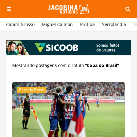
Capim Grosso
Miguel Calmon
Piritiba
Serrolândia
M
Mostrando postagens com o rótulo
Copa do Brasil
Copa do Brasil