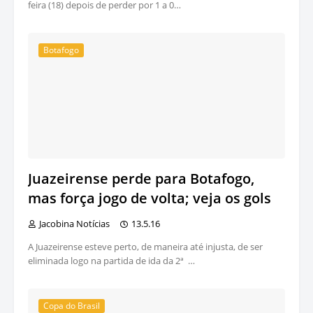
feira (18) depois de perder por 1 a 0…
Botafogo
Juazeirense perde para Botafogo,
mas força jogo de volta; veja os gols
Jacobina Notícias
13.5.16
A Juazeirense esteve perto, de maneira até injusta, de ser
eliminada logo na partida de ida da 2ª …
Copa do Brasil