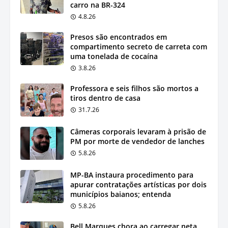
carro na BR-324
4.8.26
Presos são encontrados em
compartimento secreto de carreta com
uma tonelada de cocaína
3.8.26
Professora e seis filhos são mortos a
tiros dentro de casa
31.7.26
Câmeras corporais levaram à prisão de
PM por morte de vendedor de lanches
5.8.26
MP-BA instaura procedimento para
apurar contratações artísticas por dois
municípios baianos; entenda
5.8.26
Bell Marques chora ao carregar neta