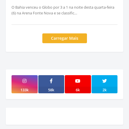
O Bahia venceu o Globo por 3 a 1 na noite desta quarta-feira
(6) na Arena Fonte Nova e se classific…
Carregar Mais
133k
58k
6k
2k