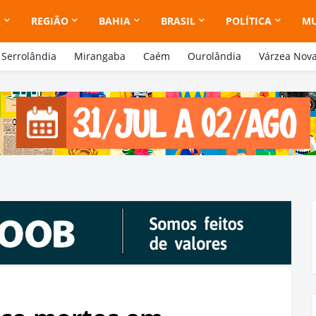
A
REGIÃO
BAHIA
BRASIL
POLÍTICA
M
Serrolândia
Mirangaba
Caém
Ourolândia
Várzea Nov