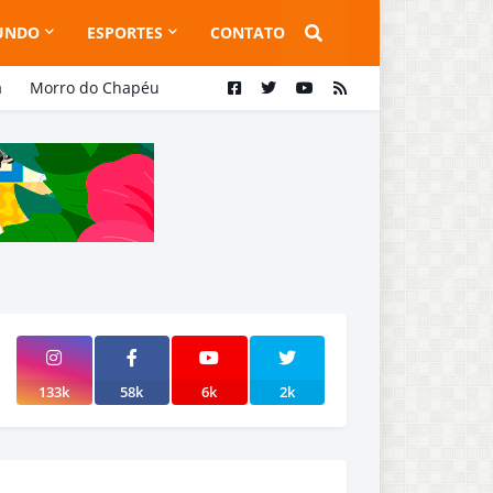
UNDO
ESPORTES
CONTATO
a
Morro do Chapéu
133k
58k
6k
2k