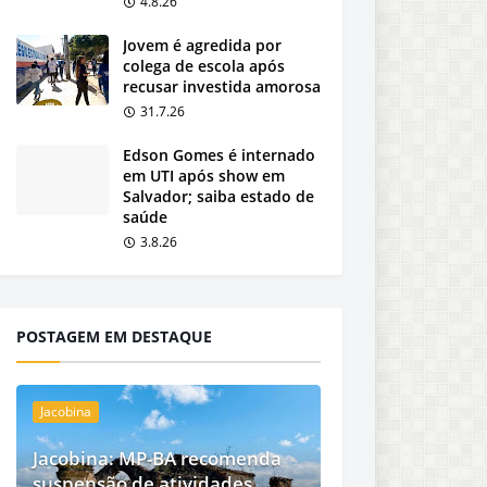
4.8.26
Jovem é agredida por
colega de escola após
recusar investida amorosa
31.7.26
Edson Gomes é internado
em UTI após show em
Salvador; saiba estado de
saúde
3.8.26
POSTAGEM EM DESTAQUE
Jacobina
Jacobina: MP-BA recomenda
suspensão de atividades