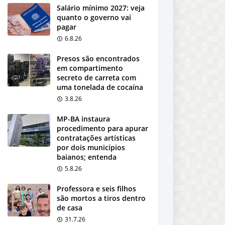
Salário mínimo 2027: veja
quanto o governo vai
pagar
6.8.26
Presos são encontrados
em compartimento
secreto de carreta com
uma tonelada de cocaína
3.8.26
MP-BA instaura
procedimento para apurar
contratações artísticas
por dois municípios
baianos; entenda
5.8.26
Professora e seis filhos
são mortos a tiros dentro
de casa
31.7.26