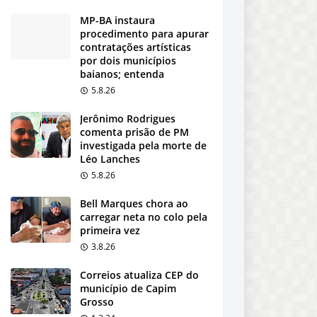
MP-BA instaura
procedimento para apurar
contratações artísticas
por dois municípios
baianos; entenda
5.8.26
Jerônimo Rodrigues
comenta prisão de PM
investigada pela morte de
Léo Lanches
5.8.26
Bell Marques chora ao
carregar neta no colo pela
primeira vez
3.8.26
Correios atualiza CEP do
município de Capim
Grosso