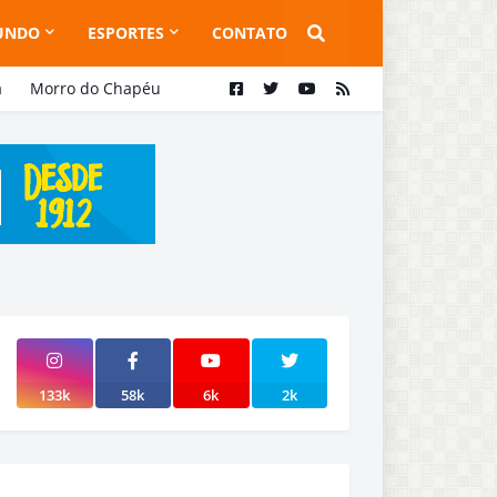
UNDO
ESPORTES
CONTATO
a
Morro do Chapéu
133k
58k
6k
2k