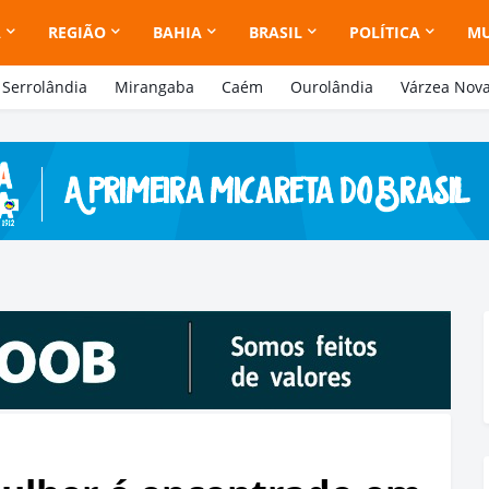
A
REGIÃO
BAHIA
BRASIL
POLÍTICA
M
Serrolândia
Mirangaba
Caém
Ourolândia
Várzea Nov