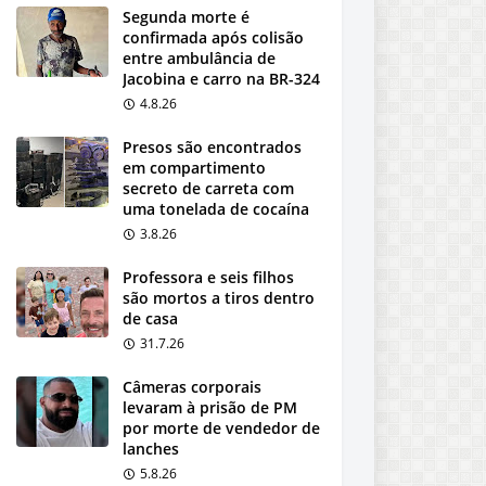
Segunda morte é
confirmada após colisão
entre ambulância de
Jacobina e carro na BR-324
4.8.26
Presos são encontrados
em compartimento
secreto de carreta com
uma tonelada de cocaína
3.8.26
Professora e seis filhos
são mortos a tiros dentro
de casa
31.7.26
Câmeras corporais
levaram à prisão de PM
por morte de vendedor de
lanches
5.8.26