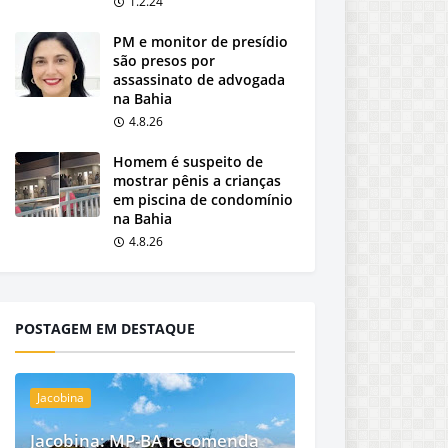
1.2.24
PM e monitor de presídio
são presos por
assassinato de advogada
na Bahia
4.8.26
Homem é suspeito de
mostrar pênis a crianças
em piscina de condomínio
na Bahia
4.8.26
POSTAGEM EM DESTAQUE
Jacobina
Jacobina: MP-BA recomenda