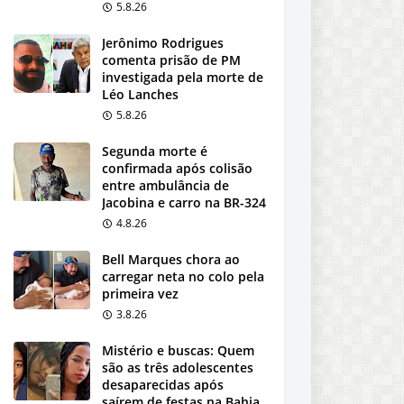
5.8.26
Jerônimo Rodrigues
comenta prisão de PM
investigada pela morte de
Léo Lanches
5.8.26
Segunda morte é
confirmada após colisão
entre ambulância de
Jacobina e carro na BR-324
4.8.26
Bell Marques chora ao
carregar neta no colo pela
primeira vez
3.8.26
Mistério e buscas: Quem
são as três adolescentes
desaparecidas após
saírem de festas na Bahia