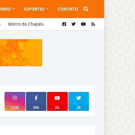
UNDO
ESPORTES
CONTATO
a
Morro do Chapéu
133k
58k
6k
2k