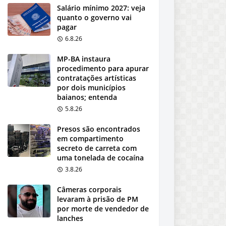
Salário mínimo 2027: veja
quanto o governo vai
pagar
6.8.26
MP-BA instaura
procedimento para apurar
contratações artísticas
por dois municípios
baianos; entenda
5.8.26
Presos são encontrados
em compartimento
secreto de carreta com
uma tonelada de cocaína
3.8.26
Câmeras corporais
levaram à prisão de PM
por morte de vendedor de
lanches