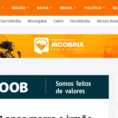
A
REGIÃO
BAHIA
BRASIL
POLÍTICA
M
Serrolândia
Mirangaba
Caém
Ourolândia
Várzea Nov