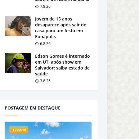
7.8.26
Jovem de 15 anos
desaparece após sair de
casa para um festa em
Eunápolis
6.8.26
Edson Gomes é internado
em UTI após show em
Salvador; saiba estado de
saúde
3.8.26
POSTAGEM EM DESTAQUE
Jacobina