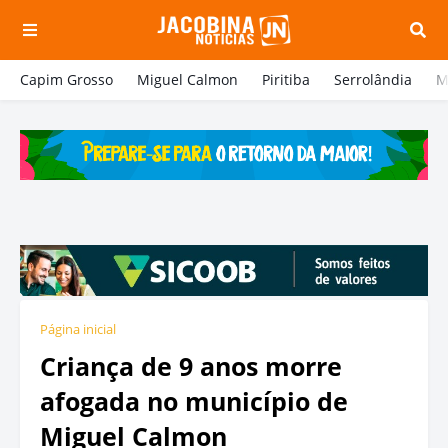
Capim Grosso
Miguel Calmon
Piritiba
Serrolândia
M
Página inicial
Criança de 9 anos morre
afogada no município de
Miguel Calmon