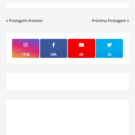
Postagem Anterior
Próxima Postagem
133k
58k
6k
2k