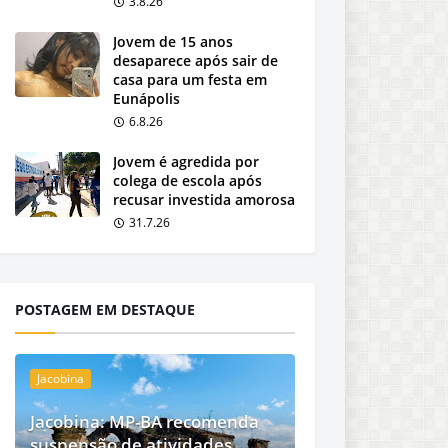
3.8.26
Jovem de 15 anos
desaparece após sair de
casa para um festa em
Eunápolis
6.8.26
Jovem é agredida por
colega de escola após
recusar investida amorosa
31.7.26
POSTAGEM EM DESTAQUE
Jacobina
Jacobina: MP-BA recomenda
suspensão de atividades