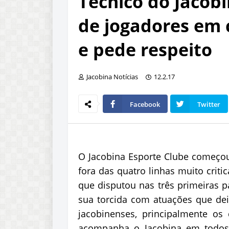
Técnico do Jacob
de jogadores em 
e pede respeito
Jacobina Notícias
12.2.17
Facebook
Twitter
O Jacobina Esporte Clube começou
fora das quatro linhas muito crit
que disputou nas três primeiras p
sua torcida com atuações que dei
jacobinenses, principalmente os
acompanha o Jacobina em todos o