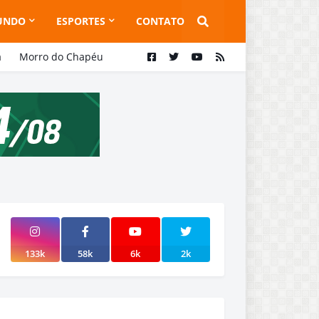
UNDO
ESPORTES
CONTATO
a
Morro do Chapéu
133k
58k
6k
2k