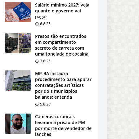
Salário mínimo 2027: veja
quanto o governo vai
pagar
6.8.26
Presos são encontrados
em compartimento
secreto de carreta com
uma tonelada de cocaína
3.8.26
MP-BA instaura
procedimento para apurar
contratações artísticas
por dois municípios
baianos; entenda
5.8.26
Câmeras corporais
levaram à prisão de PM
por morte de vendedor de
lanches