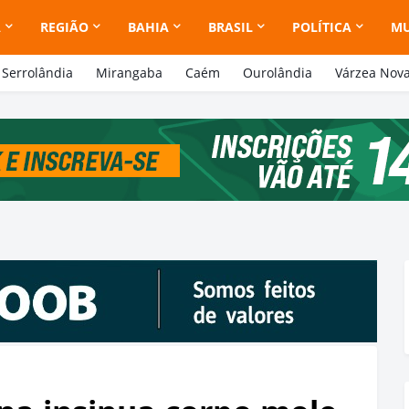
A
REGIÃO
BAHIA
BRASIL
POLÍTICA
M
Serrolândia
Mirangaba
Caém
Ourolândia
Várzea Nov