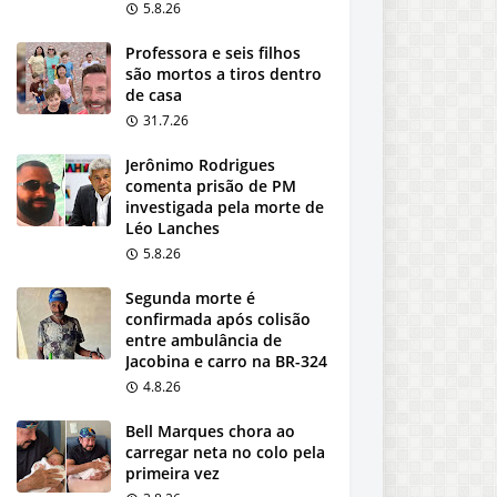
5.8.26
Professora e seis filhos
são mortos a tiros dentro
de casa
31.7.26
Jerônimo Rodrigues
comenta prisão de PM
investigada pela morte de
Léo Lanches
5.8.26
Segunda morte é
confirmada após colisão
entre ambulância de
Jacobina e carro na BR-324
4.8.26
Bell Marques chora ao
carregar neta no colo pela
primeira vez