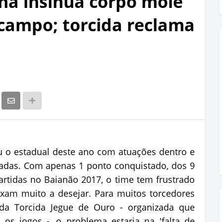
ina insinua corpo mole
campo; torcida reclama
 o estadual deste ano com atuações dentro e
icadas. Com apenas 1 ponto conquistado, dos 9
artidas no Baianão 2017, o time tem frustrado
xam muito a desejar. Para muitos torcedores
 da Torcida Jegue de Ouro - organizada que
s jogos -, o problema estaria na 'falta de