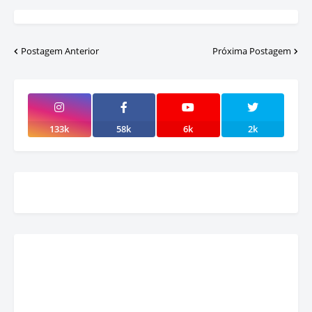
Postagem Anterior
Próxima Postagem
133k
58k
6k
2k