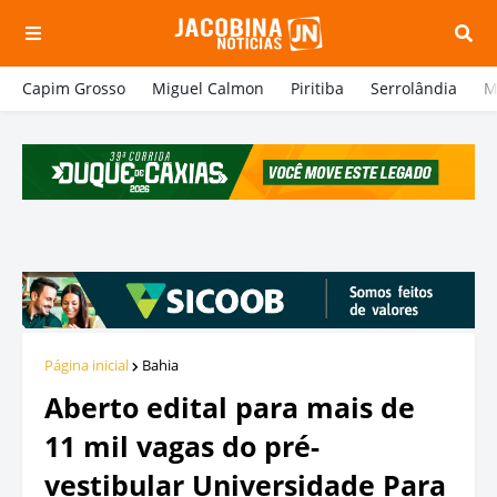
Capim Grosso
Miguel Calmon
Piritiba
Serrolândia
M
Página inicial
Bahia
Aberto edital para mais de
11 mil vagas do pré-
vestibular Universidade Para