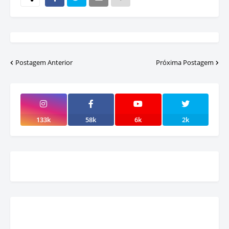
Postagem Anterior
Próxima Postagem
133k
58k
6k
2k