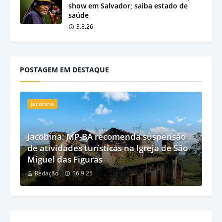
show em Salvador; saiba estado de
saúde
3.8.26
POSTAGEM EM DESTAQUE
Jacobina
Jacobina: MP-BA recomenda suspensão
de atividades turísticas na Igreja de São
Miguel das Figuras
Redação
16.9.25