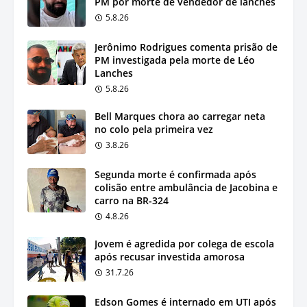
PM por morte de vendedor de lanches
5.8.26
Jerônimo Rodrigues comenta prisão de
PM investigada pela morte de Léo
Lanches
5.8.26
Bell Marques chora ao carregar neta
no colo pela primeira vez
3.8.26
Segunda morte é confirmada após
colisão entre ambulância de Jacobina e
carro na BR-324
4.8.26
Jovem é agredida por colega de escola
após recusar investida amorosa
31.7.26
Edson Gomes é internado em UTI após