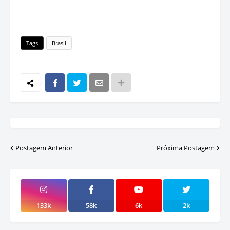
Tags
Brasil
Postagem Anterior
Próxima Postagem
133k
58k
6k
2k