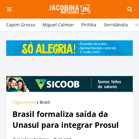
Capim Grosso
Miguel Calmon
Piritiba
Serrolândia
M
Página inicial
Brasil
Brasil formaliza saída da
Unasul para integrar Prosul