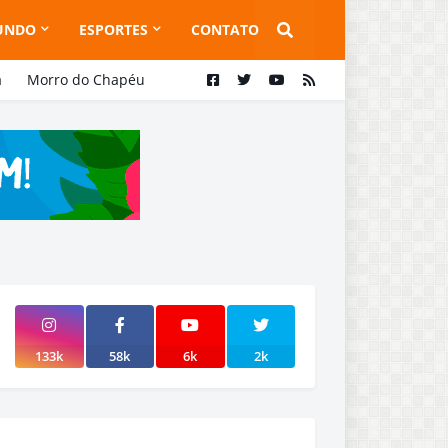
UNDO
ESPORTES
CONTATO
a
Morro do Chapéu
133k
58k
6k
2k