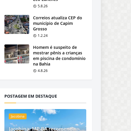
5.8.26
Correios atualiza CEP do
município de Capim
Grosso
1.2.24
Homem é suspeito de
mostrar pênis a crianças
em piscina de condomínio
na Bahia
4.8.26
POSTAGEM EM DESTAQUE
Jacobina
Jacobina: MP-BA recomenda