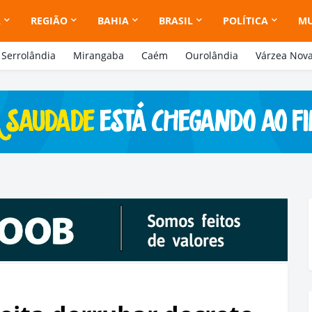
A
REGIÃO
BAHIA
BRASIL
POLÍTICA
M
Serrolândia
Mirangaba
Caém
Ourolândia
Várzea Nov