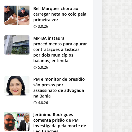
Bell Marques chora ao
carregar neta no colo pela
primeira vez
3.8.26
MP-BA instaura
procedimento para apurar
contratações artísticas
por dois municípios
baianos; entenda
5.8.26
PM e monitor de presídio
são presos por
assassinato de advogada
na Bahia
4.8.26
Jerônimo Rodrigues
comenta prisão de PM
investigada pela morte de
Léo Lanches