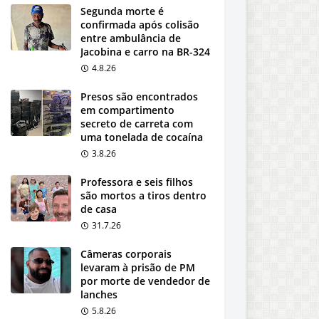
Segunda morte é
confirmada após colisão
entre ambulância de
Jacobina e carro na BR-324
4.8.26
Presos são encontrados
em compartimento
secreto de carreta com
uma tonelada de cocaína
3.8.26
Professora e seis filhos
são mortos a tiros dentro
de casa
31.7.26
Câmeras corporais
levaram à prisão de PM
por morte de vendedor de
lanches
5.8.26