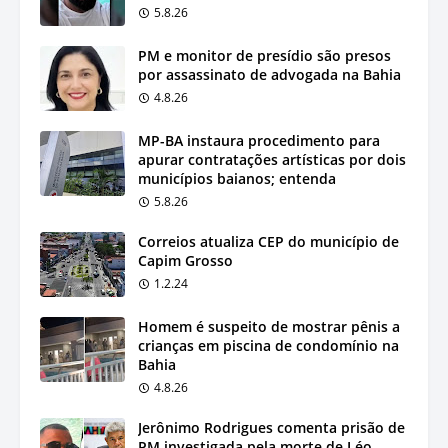
5.8.26
PM e monitor de presídio são presos
por assassinato de advogada na Bahia
4.8.26
MP-BA instaura procedimento para
apurar contratações artísticas por dois
municípios baianos; entenda
5.8.26
Correios atualiza CEP do município de
Capim Grosso
1.2.24
Homem é suspeito de mostrar pênis a
crianças em piscina de condomínio na
Bahia
4.8.26
Jerônimo Rodrigues comenta prisão de
PM investigada pela morte de Léo