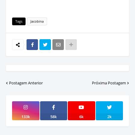
Tags
Jacobina
Postagem Anterior
Próxima Postagem
133k
58k
6k
2k