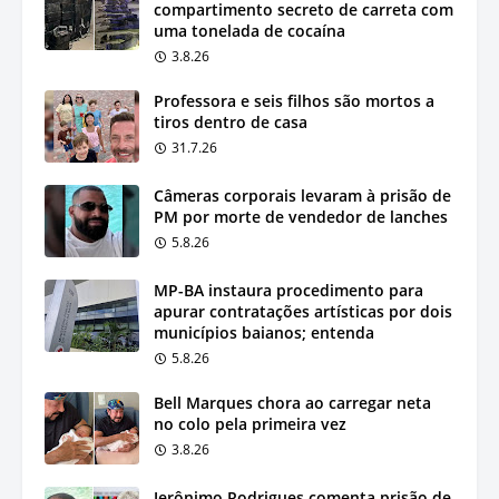
compartimento secreto de carreta com
uma tonelada de cocaína
3.8.26
Professora e seis filhos são mortos a
tiros dentro de casa
31.7.26
Câmeras corporais levaram à prisão de
PM por morte de vendedor de lanches
5.8.26
MP-BA instaura procedimento para
apurar contratações artísticas por dois
municípios baianos; entenda
5.8.26
Bell Marques chora ao carregar neta
no colo pela primeira vez
3.8.26
Jerônimo Rodrigues comenta prisão de