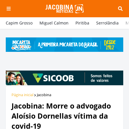
Capim Grosso
Miguel Calmon
Piritiba
Serrolândia
M
Página inicial
Jacobina
Jacobina: Morre o advogado
Aloísio Dornellas vítima da
covid-19