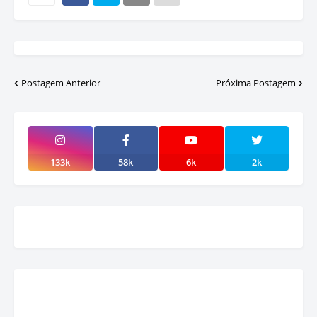
Postagem Anterior
Próxima Postagem
133k
58k
6k
2k