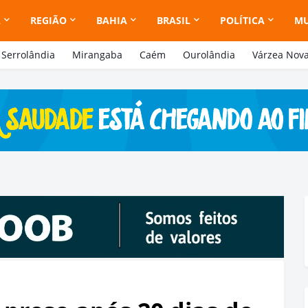
A
REGIÃO
BAHIA
BRASIL
POLÍTICA
M
Serrolândia
Mirangaba
Caém
Ourolândia
Várzea Nov