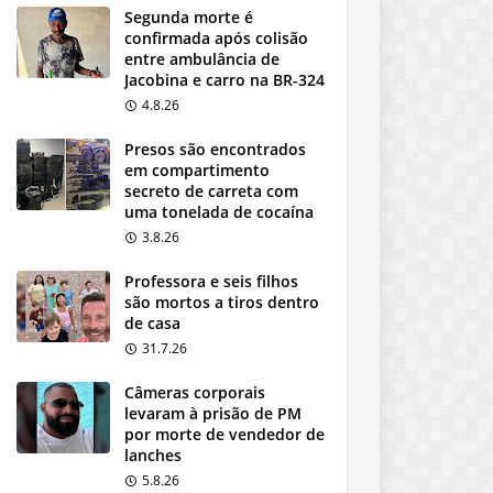
Segunda morte é
confirmada após colisão
entre ambulância de
Jacobina e carro na BR-324
4.8.26
Presos são encontrados
em compartimento
secreto de carreta com
uma tonelada de cocaína
3.8.26
Professora e seis filhos
são mortos a tiros dentro
de casa
31.7.26
Câmeras corporais
levaram à prisão de PM
por morte de vendedor de
lanches
5.8.26