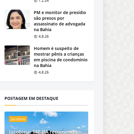
1.2.24
PM e monitor de presídio
são presos por
assassinato de advogada
na Bahia
4.8.26
Homem é suspeito de
mostrar pênis a crianças
em piscina de condomínio
na Bahia
4.8.26
POSTAGEM EM DESTAQUE
Jacobina
Jacobina: MP-BA recomenda