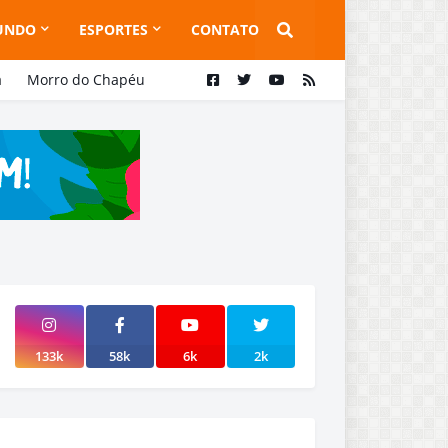
UNDO
ESPORTES
CONTATO
a
Morro do Chapéu
133k
58k
6k
2k