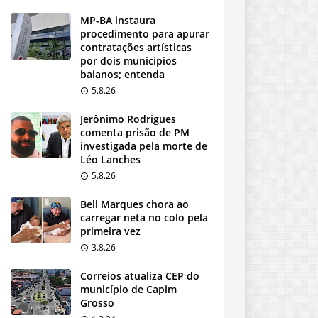
MP-BA instaura
procedimento para apurar
contratações artísticas
por dois municípios
baianos; entenda
5.8.26
Jerônimo Rodrigues
comenta prisão de PM
investigada pela morte de
Léo Lanches
5.8.26
Bell Marques chora ao
carregar neta no colo pela
primeira vez
3.8.26
Correios atualiza CEP do
município de Capim
Grosso