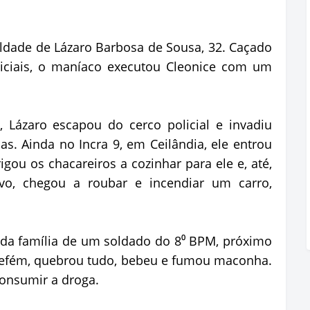
ueldade de Lázaro Barbosa de Sousa, 32. Caçado
liciais, o maníaco executou Cleonice com um
 Lázaro escapou do cerco policial e invadiu
as. Ainda no Incra 9, em Ceilândia, ele entrou
gou os chacareiros a cozinhar para ele e, até,
o, chegou a roubar e incendiar um carro,
a da família de um soldado do 8⁰ BPM, próximo
 refém, quebrou tudo, bebeu e fumou maconha.
onsumir a droga.