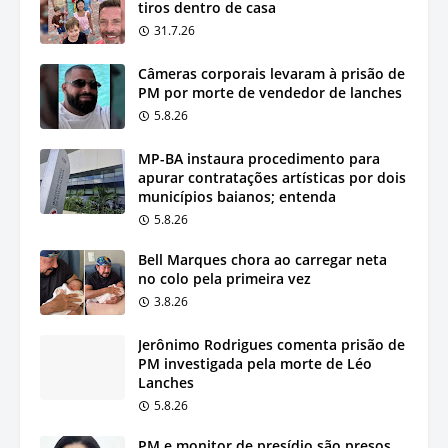
tiros dentro de casa
31.7.26
Câmeras corporais levaram à prisão de
PM por morte de vendedor de lanches
5.8.26
MP-BA instaura procedimento para
apurar contratações artísticas por dois
municípios baianos; entenda
5.8.26
Bell Marques chora ao carregar neta
no colo pela primeira vez
3.8.26
Jerônimo Rodrigues comenta prisão de
PM investigada pela morte de Léo
Lanches
5.8.26
PM e monitor de presídio são presos