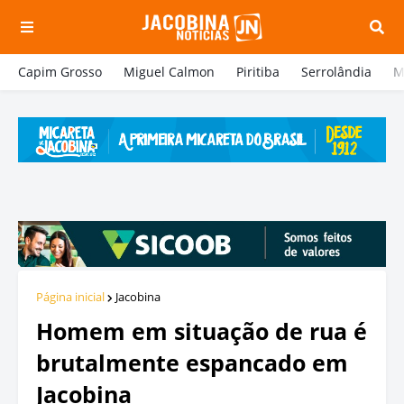
Capim Grosso
Miguel Calmon
Piritiba
Serrolândia
M
Página inicial
Jacobina
Homem em situação de rua é
brutalmente espancado em
Jacobina