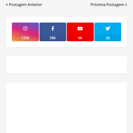
Postagem Anterior
Próxima Postagem
133k
58k
6k
2k