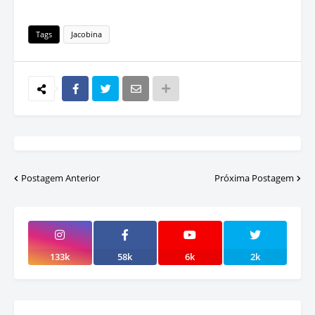
Tags
Jacobina
Postagem Anterior
Próxima Postagem
133k
58k
6k
2k