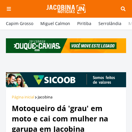
Capim Grosso
Miguel Calmon
Piritiba
Serrolândia
M
Página inicial
Jacobina
Motoqueiro dá 'grau' em
moto e cai com mulher na
garupa em Jacobina