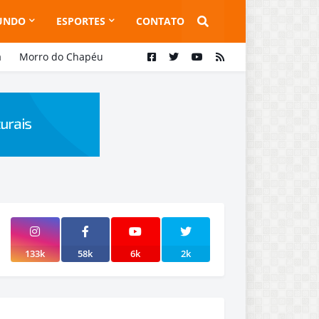
UNDO
ESPORTES
CONTATO
a
Morro do Chapéu
133k
58k
6k
2k