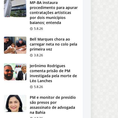
MP-BA instaura
procedimento para apurar
contratações artísticas
por dois municípios
baianos; entenda
5.8.26
Bell Marques chora ao
carregar neta no colo pela
primeira vez
3.8.26
Jerônimo Rodrigues
comenta prisão de PM
investigada pela morte de
Léo Lanches
5.8.26
PM e monitor de presídio
são presos por
assassinato de advogada
na Bahia