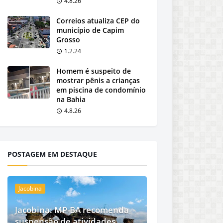
4.8.26
Correios atualiza CEP do
município de Capim
Grosso
1.2.24
Homem é suspeito de
mostrar pênis a crianças
em piscina de condomínio
na Bahia
4.8.26
POSTAGEM EM DESTAQUE
Jacobina
Jacobina: MP-BA recomenda
suspensão de atividades