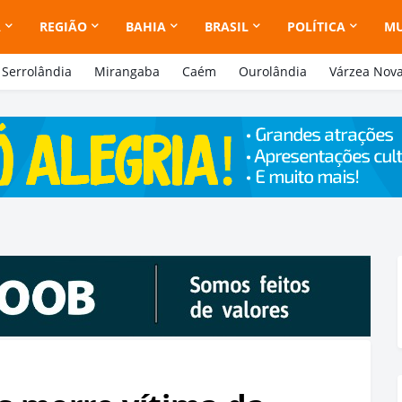
A
REGIÃO
BAHIA
BRASIL
POLÍTICA
M
Serrolândia
Mirangaba
Caém
Ourolândia
Várzea Nov