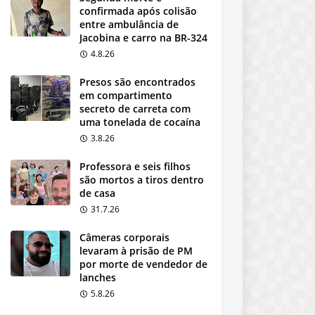
confirmada após colisão
entre ambulância de
Jacobina e carro na BR-324
4.8.26
Presos são encontrados
em compartimento
secreto de carreta com
uma tonelada de cocaína
3.8.26
Professora e seis filhos
são mortos a tiros dentro
de casa
31.7.26
Câmeras corporais
levaram à prisão de PM
por morte de vendedor de
lanches
5.8.26