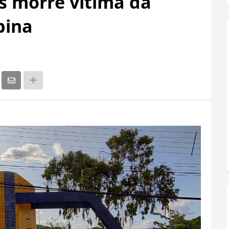
s morre vítima da
bina