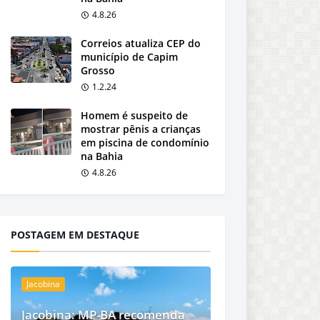
4.8.26
Correios atualiza CEP do
município de Capim
Grosso
1.2.24
Homem é suspeito de
mostrar pênis a crianças
em piscina de condomínio
na Bahia
4.8.26
POSTAGEM EM DESTAQUE
Jacobina
Jacobina: MP-BA recomenda