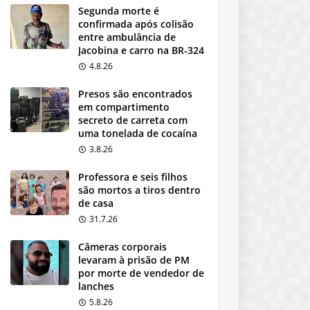
Segunda morte é
confirmada após colisão
entre ambulância de
Jacobina e carro na BR-324
4.8.26
Presos são encontrados
em compartimento
secreto de carreta com
uma tonelada de cocaína
3.8.26
Professora e seis filhos
são mortos a tiros dentro
de casa
31.7.26
Câmeras corporais
levaram à prisão de PM
por morte de vendedor de
lanches
5.8.26