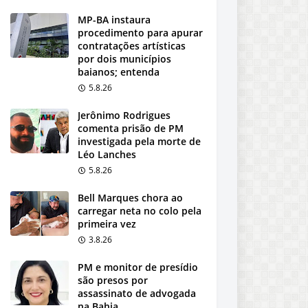
MP-BA instaura
procedimento para apurar
contratações artísticas
por dois municípios
baianos; entenda
5.8.26
Jerônimo Rodrigues
comenta prisão de PM
investigada pela morte de
Léo Lanches
5.8.26
Bell Marques chora ao
carregar neta no colo pela
primeira vez
3.8.26
PM e monitor de presídio
são presos por
assassinato de advogada
na Bahia