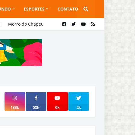
UNDO
ESPORTES
CONTATO
a
Morro do Chapéu
133k
58k
6k
2k