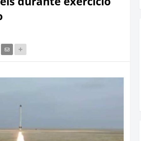
eis durante exercício
o