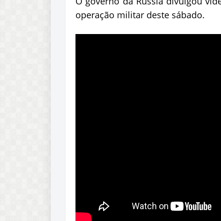
O governo da Rússia divulgou víd
operação militar deste sábado.