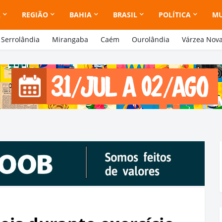
A
REGIÃO
BAHIA
BRASIL
POLÍTICA
M
Serrolândia
Mirangaba
Caém
Ourolândia
Várzea Nov