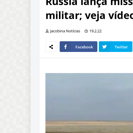
Rússia lança míss
militar; veja víde
Jacobina Notícias
19.2.22
Facebook
Twitter