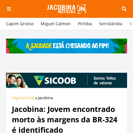
Capim Grosso
Miguel Calmon
Piritiba
Serrolândia
M
Página inicial
Jacobina
Jacobina: Jovem encontrado
morto às margens da BR-324
é identificado