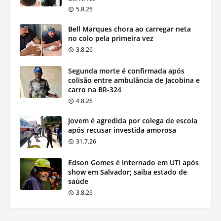
5.8.26
Bell Marques chora ao carregar neta
no colo pela primeira vez
3.8.26
Segunda morte é confirmada após
colisão entre ambulância de Jacobina e
carro na BR-324
4.8.26
Jovem é agredida por colega de escola
após recusar investida amorosa
31.7.26
Edson Gomes é internado em UTI após
show em Salvador; saiba estado de
saúde
3.8.26