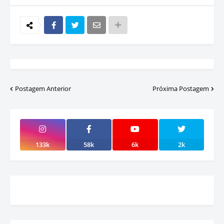
Postagem Anterior
Próxima Postagem
133k
58k
6k
2k