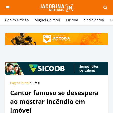
Capim Grosso
Miguel Calmon
Piritiba
Serrolândia
M
Página inicial
Brasil
Cantor famoso se desespera
ao mostrar incêndio em
imóvel