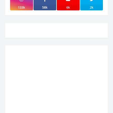
133k
58k
6k
2k