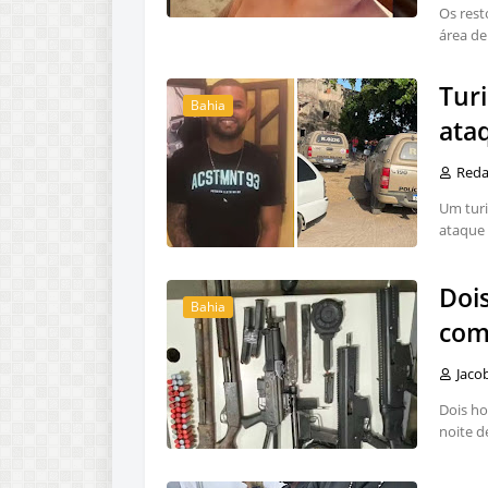
Os rest
área de
Turi
Bahia
ataq
Red
Um turi
ataque 
Doi
Bahia
com 
Jaco
Dois ho
noite d