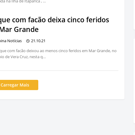
a na Ilha de Itaparica , …
que com facão deixa cinco feridos
Mar Grande
bina Notícias
21.10.21
que com facão deixou ao menos cinco feridos em Mar Grande, no
io de Vera Cruz, nesta q…
Carregar Mais