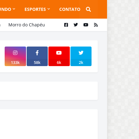
UNDO
ESPORTES
CONTATO
a
Morro do Chapéu
133k
58k
6k
2k