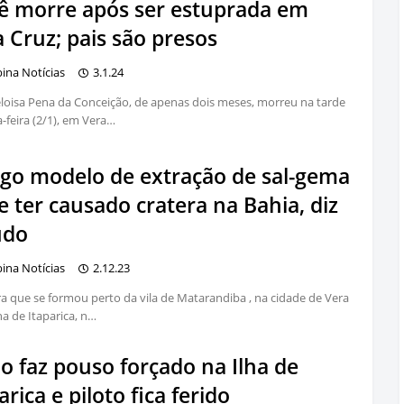
ê morre após ser estuprada em
 Cruz; pais são presos
bina Notícias
3.1.24
loisa Pena da Conceição, de apenas dois meses, morreu na tarde
a-feira (2/1), em Vera…
igo modelo de extração de sal-gema
 ter causado cratera na Bahia, diz
udo
bina Notícias
2.12.23
ra que se formou perto da vila de Matarandiba , na cidade de Vera
lha de Itaparica, n…
o faz pouso forçado na Ilha de
arica e piloto fica ferido