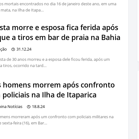
os mortais encontrados no dia 16 de janeiro deste ano, em uma
 mata, na Ilha de Itapa…
sta morre e esposa fica ferida após
ue a tiros em bar de praia na Bahia
ação
31.12.24
sta de 30 anos morreu e a esposa dele ficou ferida, após um
a tiros, ocorrido na tard…
s homens morrem após confronto
policiais na Ilha de Itaparica
bina Notícias
18.8.24
mens morreram após um confronto com policiais militares na
e sexta-feira (16), em Bar…