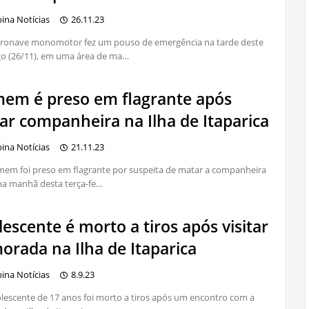
bina Notícias
26.11.23
ronave monomotor fez um pouso de emergência na tarde deste
o (26/11), em uma área de ma…
em é preso em flagrante após
ar companheira na Ilha de Itaparica
bina Notícias
21.11.23
em foi preso em flagrante por suspeita de matar a companheira
 na manhã desta terça-fe…
escente é morto a tiros após visitar
orada na Ilha de Itaparica
bina Notícias
8.9.23
escente de 17 anos foi morto a tiros após um encontro com a