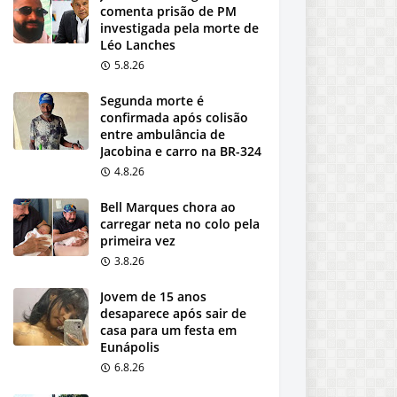
comenta prisão de PM
investigada pela morte de
Léo Lanches
5.8.26
Segunda morte é
confirmada após colisão
entre ambulância de
Jacobina e carro na BR-324
4.8.26
Bell Marques chora ao
carregar neta no colo pela
primeira vez
3.8.26
Jovem de 15 anos
desaparece após sair de
casa para um festa em
Eunápolis
6.8.26