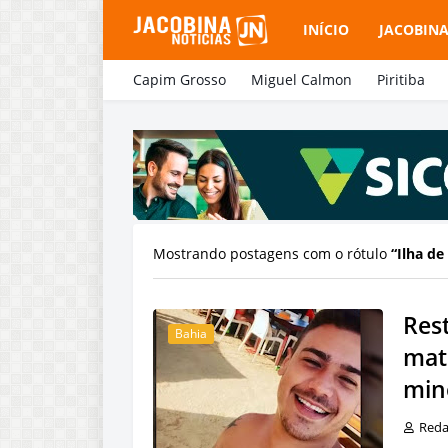
INÍCIO
JACOBIN
Capim Grosso
Miguel Calmon
Piritiba
Mostrando postagens com o rótulo
Ilha de
Res
Bahia
mata
min
Red