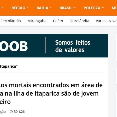
A
REGIÃO
BAHIA
BRASIL
POLÍTICA
M
Serrolândia
Mirangaba
Caém
Ourolândia
Várzea Nov
 Itaparica
tos mortais encontrados em área de
 na Ilha de Itaparica são de jovem
eiro
ação
30.1.26