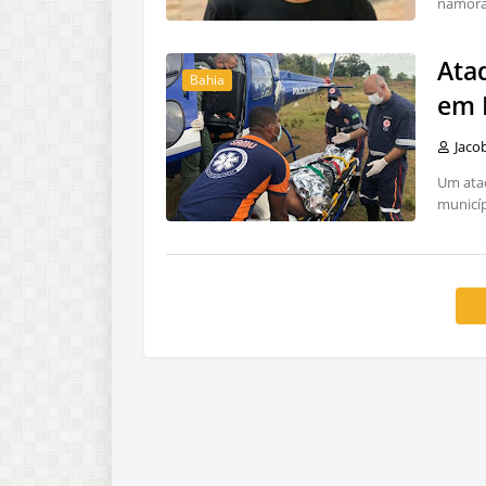
namorad
Ata
Bahia
em 
Jaco
Um ata
municíp