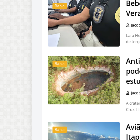
Beb
Bahia
Vera
Jaco
Lara He
de terç
Ant
Bahia
pode
est
Jaco
A crate
Cruz, I
Aviã
Bahia
Itap