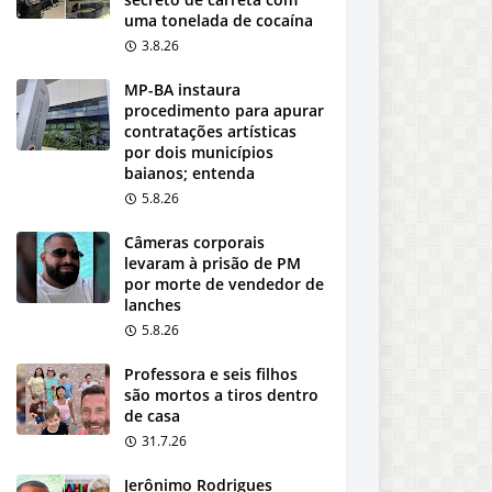
uma tonelada de cocaína
3.8.26
MP-BA instaura
procedimento para apurar
contratações artísticas
por dois municípios
baianos; entenda
5.8.26
Câmeras corporais
levaram à prisão de PM
por morte de vendedor de
lanches
5.8.26
Professora e seis filhos
são mortos a tiros dentro
de casa
31.7.26
Jerônimo Rodrigues