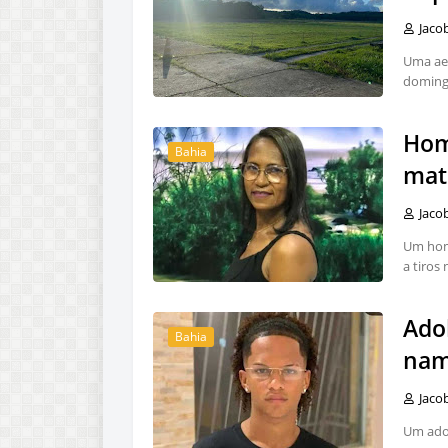
Jaco
Uma ae
doming
Hom
Bahia
mat
Jaco
Um hom
a tiros
Adol
Bahia
nam
Jaco
Um adol