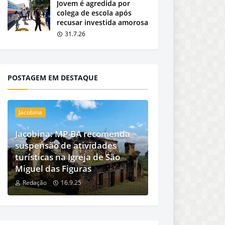
Jovem é agredida por
colega de escola após
recusar investida amorosa
31.7.26
POSTAGEM EM DESTAQUE
Jacobina
Jacobina: MP-BA recomenda
suspensão de atividades
turísticas na Igreja de São
Miguel das Figuras
Redação
16.9.25