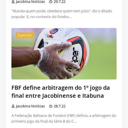
Jacobina Notícias
29.7.22
"Manda quem pode, obedece quem tem juízo", diz o ditado
popular. E, no contexto do futebo…
Esportes
FBF define arbitragem do 1º jogo da
final entre Jacobinense e Itabuna
Jacobina Notícias
28.7.22
A Federação Bahiana de Futebol (FBF) definiu a arbitragem do
primeiro jogo da final da Série B do C…