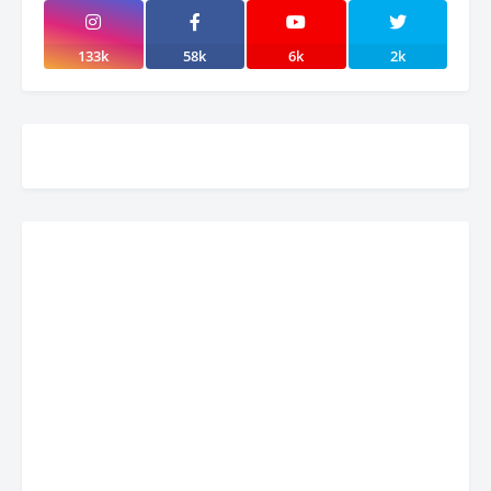
133k
58k
6k
2k