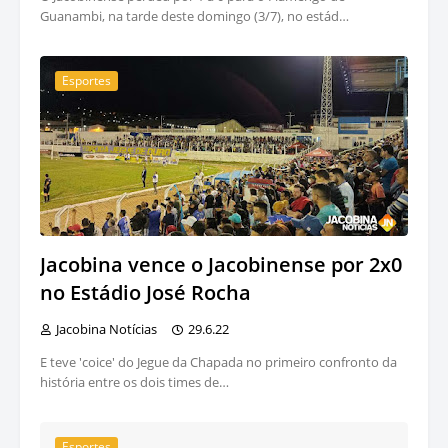
Guanambi, na tarde deste domingo (3/7), no estád…
Esportes
Jacobina vence o Jacobinense por 2x0
no Estádio José Rocha
Jacobina Notícias
29.6.22
E teve 'coice' do Jegue da Chapada no primeiro confronto da
história entre os dois times de…
Esportes