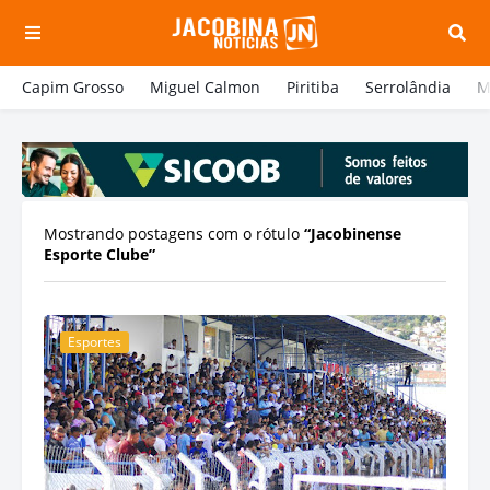
Capim Grosso
Miguel Calmon
Piritiba
Serrolândia
M
Mostrando postagens com o rótulo
Jacobinense
Esporte Clube
Esportes