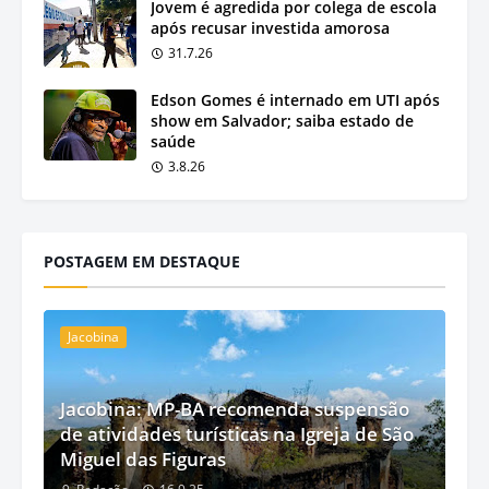
Jovem é agredida por colega de escola
após recusar investida amorosa
31.7.26
Edson Gomes é internado em UTI após
show em Salvador; saiba estado de
saúde
3.8.26
POSTAGEM EM DESTAQUE
Jacobina
Jacobina: MP-BA recomenda suspensão
de atividades turísticas na Igreja de São
Miguel das Figuras